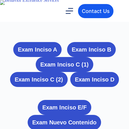
Contact Us
Exam Inciso A
Exam Inciso B
Exam Inciso C (1)
Exam Inciso C (2)
Exam Inciso D
Exam Inciso E/F
Exam Nuevo Contenido